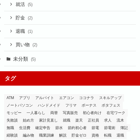
就活
(5)
貯金
(2)
退職
(1)
買い物
(2)
未分類
(5)
タグ
ATM
アプリ
アルバイト
エアコン
ココナラ
スキルアップ
ノートパソコン
ハンドメイド
フリマ
ボーナス
ポタフェス
モッピー
一人暮らし
両替
写真販売
初心者向け
在宅ワーク
失敗談
始め方
家計見直し
就職
楽天
正社員
求人
流木
無職
生活費
確定申告
節水
節約初心者
節電
節電術
簿記
経験談
編み物
職業訓練
解説
貯金ゼロ
資格
転職
退職