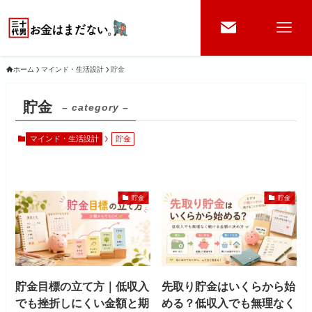
ホーム
マインド・生活設計
貯金
貯金
– category –
マインド・生活設計
貯金
貯金
貯金
貯金目標の立て方｜低収入
先取り貯金はいくらから始
でも挫折しにくい金額と期
める？低収入でも無理なく