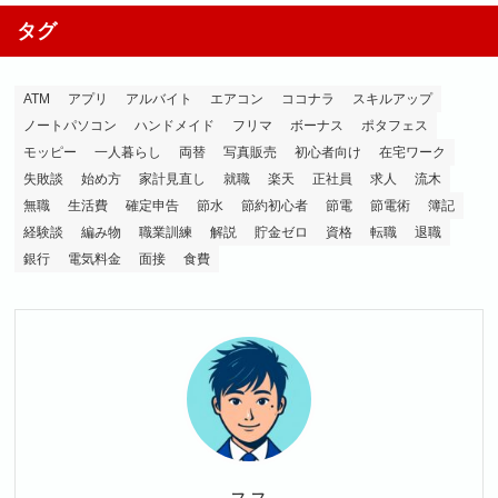
タグ
ATM
アプリ
アルバイト
エアコン
ココナラ
スキルアップ
ノートパソコン
ハンドメイド
フリマ
ボーナス
ポタフェス
モッピー
一人暮らし
両替
写真販売
初心者向け
在宅ワーク
失敗談
始め方
家計見直し
就職
楽天
正社員
求人
流木
無職
生活費
確定申告
節水
節約初心者
節電
節電術
簿記
経験談
編み物
職業訓練
解説
貯金ゼロ
資格
転職
退職
銀行
電気料金
面接
食費