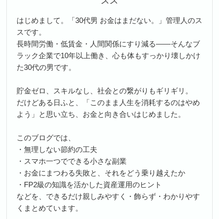
スス
はじめまして。「30代男 お金はまだない。」管理人のス
スです。
長時間労働・低賃金・人間関係にすり減る――そんなブ
ラック企業で10年以上働き、心も体もすっかり壊しかけ
た30代の男です。
貯金ゼロ、スキルなし、社会との繋がりもギリギリ。
だけどある日ふと、「このまま人生を消耗するのはやめ
よう」と思い立ち、お金と向き合いはじめました。
このブログでは、
・無理しない節約の工夫
・スマホ一つでできる小さな副業
・お金にまつわる失敗と、それをどう乗り越えたか
・FP2級の知識を活かした資産運用のヒント
などを、できるだけ親しみやすく・飾らず・わかりやす
くまとめています。