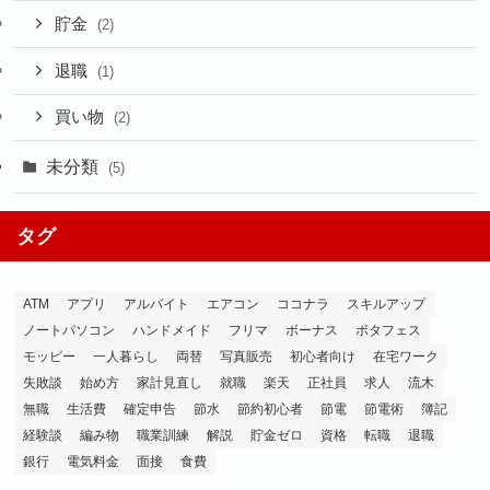
貯金
(2)
退職
(1)
買い物
(2)
未分類
(5)
タグ
ATM
アプリ
アルバイト
エアコン
ココナラ
スキルアップ
ノートパソコン
ハンドメイド
フリマ
ボーナス
ポタフェス
モッピー
一人暮らし
両替
写真販売
初心者向け
在宅ワーク
失敗談
始め方
家計見直し
就職
楽天
正社員
求人
流木
無職
生活費
確定申告
節水
節約初心者
節電
節電術
簿記
経験談
編み物
職業訓練
解説
貯金ゼロ
資格
転職
退職
銀行
電気料金
面接
食費