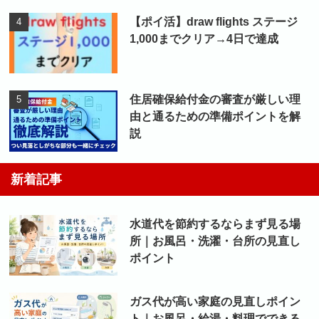
【ポイ活】draw flights ステージ
1,000までクリア→4日で達成
住居確保給付金の審査が厳しい理
由と通るための準備ポイントを解
説
新着記事
水道代を節約するならまず見る場
所｜お風呂・洗濯・台所の見直し
ポイント
ガス代が高い家庭の見直しポイン
ト｜お風呂・給湯・料理でできる