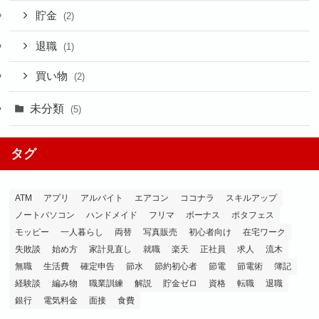
貯金
(2)
退職
(1)
買い物
(2)
未分類
(5)
タグ
ATM
アプリ
アルバイト
エアコン
ココナラ
スキルアップ
ノートパソコン
ハンドメイド
フリマ
ボーナス
ポタフェス
モッピー
一人暮らし
両替
写真販売
初心者向け
在宅ワーク
失敗談
始め方
家計見直し
就職
楽天
正社員
求人
流木
無職
生活費
確定申告
節水
節約初心者
節電
節電術
簿記
経験談
編み物
職業訓練
解説
貯金ゼロ
資格
転職
退職
銀行
電気料金
面接
食費