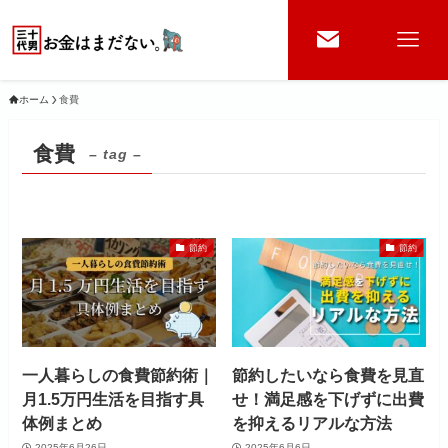
ホーム
食費
食費
– tag –
節約
節約
一人暮らしの食費節約術｜
節約したいなら食費を見直
月1.5万円生活を目指す具
せ！満足感を下げずに出費
体例まとめ
を抑えるリアルな方法
2025年6月26日
2025年6月6日