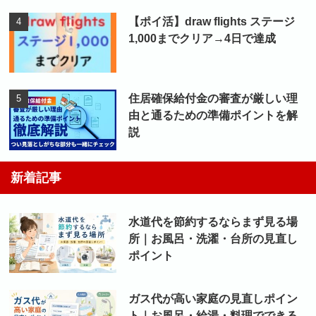
【ポイ活】draw flights ステージ
1,000までクリア→4日で達成
住居確保給付金の審査が厳しい理
由と通るための準備ポイントを解
説
新着記事
水道代を節約するならまず見る場
所｜お風呂・洗濯・台所の見直し
ポイント
ガス代が高い家庭の見直しポイン
ト｜お風呂・給湯・料理でできる