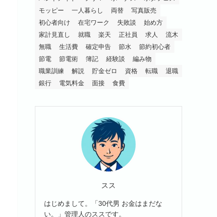
モッピー
一人暮らし
両替
写真販売
初心者向け
在宅ワーク
失敗談
始め方
家計見直し
就職
楽天
正社員
求人
流木
無職
生活費
確定申告
節水
節約初心者
節電
節電術
簿記
経験談
編み物
職業訓練
解説
貯金ゼロ
資格
転職
退職
銀行
電気料金
面接
食費
スス
はじめまして。「30代男 お金はまだな
い。」管理人のススです。