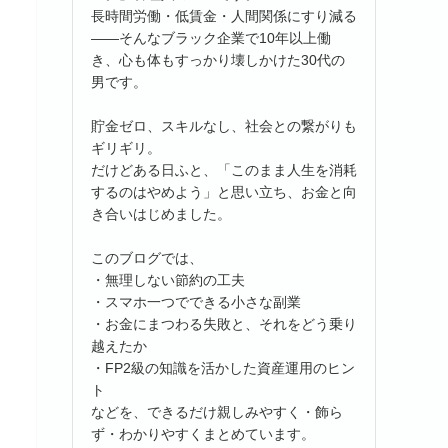
長時間労働・低賃金・人間関係にすり減る
――そんなブラック企業で10年以上働
き、心も体もすっかり壊しかけた30代の
男です。
貯金ゼロ、スキルなし、社会との繋がりも
ギリギリ。
だけどある日ふと、「このまま人生を消耗
するのはやめよう」と思い立ち、お金と向
き合いはじめました。
このブログでは、
・無理しない節約の工夫
・スマホ一つでできる小さな副業
・お金にまつわる失敗と、それをどう乗り
越えたか
・FP2級の知識を活かした資産運用のヒン
ト
などを、できるだけ親しみやすく・飾ら
ず・わかりやすくまとめています。