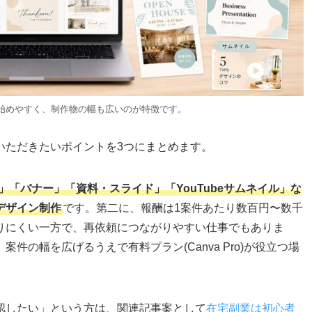
で始めやすく、制作物の幅も広いのが特徴です。
いただきたいポイントを3つにまとめます。
像」「バナー」「資料・スライド」「YouTubeサムネイル」な
デザイン制作
です。第二に、報酬は1案件あたり数百円〜数千
りにくい一方で、再依頼につながりやすい仕事でもありま
件の幅を広げるうえで有料プラン(Canva Pro)が役立つ場
認したい」という方は、関連記事案として
在宅副業は初心者