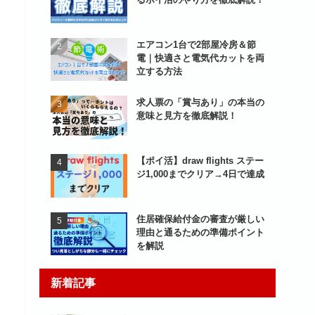
エアコン1台で2部屋冷房＆節
電｜快適さと電気代カットを両
立する方法
求人票の「賞与あり」の本当の
意味と見方を徹底解説！
【ポイ活】draw flights ステー
ジ1,000までクリア→4日で達成
住居確保給付金の審査が厳しい
理由と通るための準備ポイント
を解説
新着記事