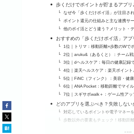
歩くだけでポイントが貯まるアプリ
なぜ今「歩くだけポイ活」が注目さ
ポイント還元の仕組みと主な連携サ
他のポイ活とどう違う？メリット・
おすすめの「歩くだけポイ活」アプリ
1位｜トリマ：移動距離×歩数のWで
2位｜aruku&（あるくと）：チー
3位｜dヘルスケア：毎日の健康記録で
4位｜楽天ヘルスケア：楽天ポイント
5位｜FiNC（フィンク）：美容・健
6位｜ANA Pocket：移動距離で
7位｜スギサポwalk＋：ゲーム性ア
どのアプリを選ぶべき？失敗しない
対応しているポイントや電子マネー
歩数以外の要素もチェック！移動距