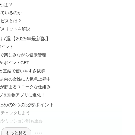
とは？
れているのか
ービスとは？
デメリットを解説
7選【2025年最新版】
ポイント
ム戦で楽しみながら健康管理
dポイントGET
と直結で使いやすさ抜群
康志向の女性に人気急上昇中
マイルが貯まるユニークな仕組み
ップ＆別物アプリに進化！
ための3つの比較ポイント
をチェックしよう
離やミッション制も重要
もっと見る