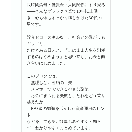
長時間労働・低賃金・人間関係にすり減る
――そんなブラック企業で10年以上働
き、心も体もすっかり壊しかけた30代の
男です。
貯金ゼロ、スキルなし、社会との繋がりも
ギリギリ。
だけどある日ふと、「このまま人生を消耗
するのはやめよう」と思い立ち、お金と向
き合いはじめました。
このブログでは、
・無理しない節約の工夫
・スマホ一つでできる小さな副業
・お金にまつわる失敗と、それをどう乗り
越えたか
・FP2級の知識を活かした資産運用のヒン
ト
などを、できるだけ親しみやすく・飾ら
ず・わかりやすくまとめています。