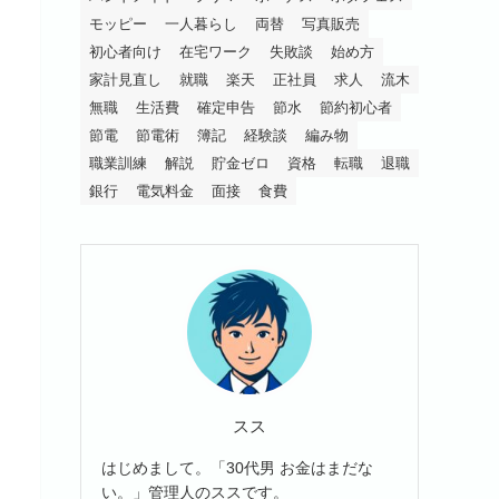
モッピー
一人暮らし
両替
写真販売
初心者向け
在宅ワーク
失敗談
始め方
家計見直し
就職
楽天
正社員
求人
流木
無職
生活費
確定申告
節水
節約初心者
節電
節電術
簿記
経験談
編み物
職業訓練
解説
貯金ゼロ
資格
転職
退職
銀行
電気料金
面接
食費
スス
はじめまして。「30代男 お金はまだな
い。」管理人のススです。