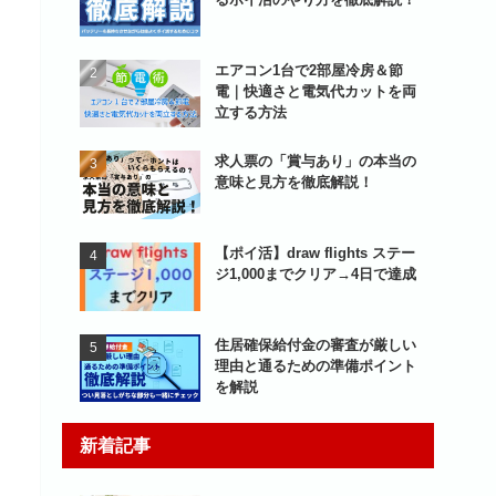
エアコン1台で2部屋冷房＆節
電｜快適さと電気代カットを両
立する方法
求人票の「賞与あり」の本当の
意味と見方を徹底解説！
【ポイ活】draw flights ステー
ジ1,000までクリア→4日で達成
住居確保給付金の審査が厳しい
理由と通るための準備ポイント
を解説
新着記事