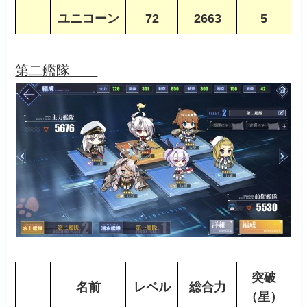
ユニコーン
72
2663
5
第二艦隊
突破
名前
レベル
総合力
（星）