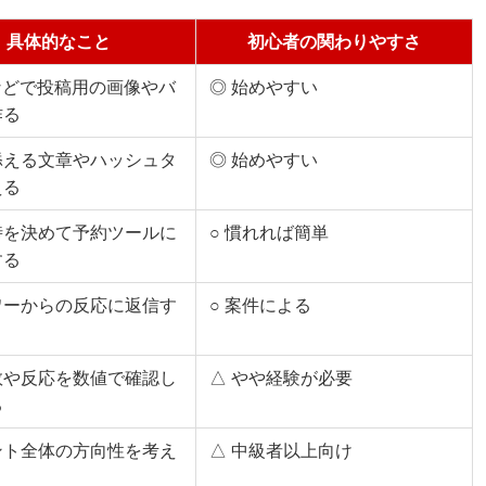
具体的なこと
初心者の関わりやすさ
aなどで投稿用の画像やバ
◎ 始めやすい
作る
添える文章やハッシュタ
◎ 始めやすい
える
時を決めて予約ツールに
○ 慣れれば簡単
する
ワーからの反応に返信す
○ 案件による
数や反応を数値で確認し
△ やや経験が必要
る
ント全体の方向性を考え
△ 中級者以上向け