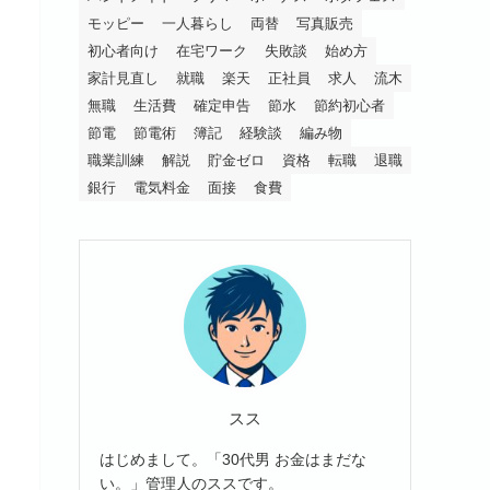
モッピー
一人暮らし
両替
写真販売
初心者向け
在宅ワーク
失敗談
始め方
家計見直し
就職
楽天
正社員
求人
流木
無職
生活費
確定申告
節水
節約初心者
節電
節電術
簿記
経験談
編み物
職業訓練
解説
貯金ゼロ
資格
転職
退職
銀行
電気料金
面接
食費
スス
はじめまして。「30代男 お金はまだな
い。」管理人のススです。