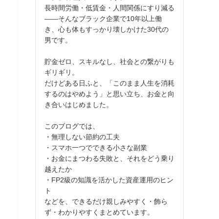
長時間労働・低賃金・人間関係にすり減る
――そんなブラック企業で10年以上働
き、心も体もすっかり壊しかけた30代の
男です。
貯金ゼロ、スキルなし、社会との繋がりも
ギリギリ。
だけどある日ふと、「このまま人生を消耗
するのはやめよう」と思い立ち、お金と向
き合いはじめました。
このブログでは、
・無理しない節約の工夫
・スマホ一つでできる小さな副業
・お金にまつわる失敗と、それをどう乗り
越えたか
・FP2級の知識を活かした資産運用のヒン
ト
などを、できるだけ親しみやすく・飾ら
ず・わかりやすくまとめています。