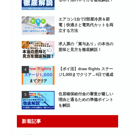
エアコン1台で2部屋冷房＆節
電｜快適さと電気代カットを両
立する方法
求人票の「賞与あり」の本当の
意味と見方を徹底解説！
【ポイ活】draw flights ステー
ジ1,000までクリア→4日で達成
住居確保給付金の審査が厳しい
理由と通るための準備ポイント
を解説
新着記事